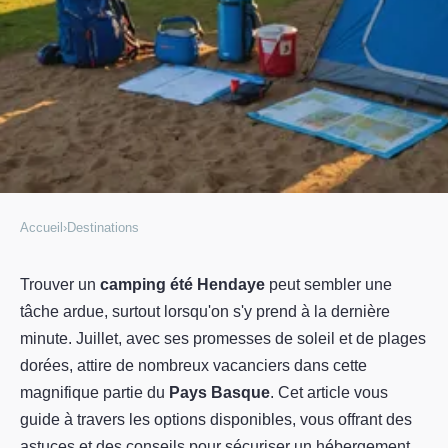
Accueil
›
Destinations
DESTINATIONS
Comment trouver un camping à
Trouver un
camping été Hendaye
peut sembler une
tâche ardue, surtout lorsqu'on s'y prend à la dernière
Hendaye à la dernière minute en
minute. Juillet, avec ses promesses de soleil et de plages
Juillet ?
dorées, attire de nombreux vacanciers dans cette
magnifique partie du
Pays Basque
. Cet article vous
Charles
•
12 février 2024
•
4 min de lecture
guide à travers les options disponibles, vous offrant des
astuces et des conseils pour sécuriser un hébergement