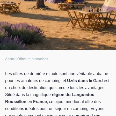
Accueil
›
Offres et promotions
OFFRES ET PROMOTIONS
Comment profiter d'une offre de
Les offres de dernière minute sont une véritable aubaine
pour les amateurs de camping, et
Uzès dans le Gard
est
dernière minute pour un
un choix de destination qui cumule tous les avantages.
camping à Uzès?
Situé dans la magnifique
région du Languedoc-
Roussillon
en
France
, ce bijou méridional offre des
Charles
•
24 septembre 2023
•
3 min de lecture
conditions idéales pour un séjour en camping. Voyons
ensemble comment maximiser votre
camping Uzès