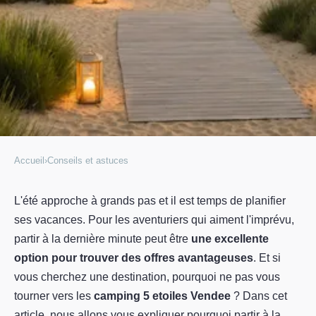
Accueil
›
Conseils et astuces
CONSEILS ET ASTUCES
Pourquoi partir à la dernière
L'été approche à grands pas et il est temps de planifier
ses vacances. Pour les aventuriers qui aiment l'imprévu,
minute dans un camping 5
partir à la dernière minute peut être
une excellente
étoiles de Vendée est un bon plan
option pour trouver des offres avantageuses
. Et si
?
vous cherchez une destination, pourquoi ne pas vous
tourner vers les
camping 5 etoiles Vendee
? Dans cet
Charles
•
6 juin 2023
•
3 min de lecture
article, nous allons vous expliquer pourquoi partir à la