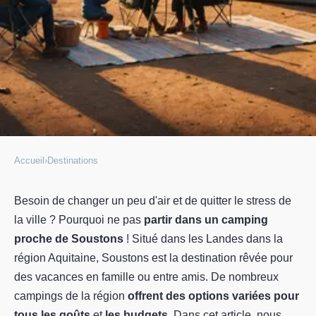
Accueil
›
Destinations
DESTINATIONS
3 raisons de partir tout de suite
Besoin de changer un peu d'air et de quitter le stress de
la ville ? Pourquoi ne pas
partir dans un camping
en vacances dans un camping
proche de Soustons
! Situé dans les Landes dans la
proche de Soustons
région Aquitaine, Soustons est la destination rêvée pour
des vacances en famille ou entre amis. De nombreux
Charles
•
27 mai 2023
•
2 min de lecture
campings de la région
offrent des options variées pour
tous les goûts
et
les budgets
. Dans cet article, nous