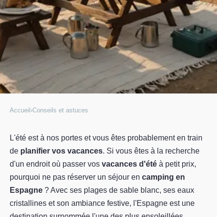
Accueil
›
Conseils et astuces
CONSEILS ET ASTUCES
Comment profiter d'un séjour
L'été est à nos portes et vous êtes probablement en train
de
planifier vos vacances
. Si vous êtes à la recherche
pas cher en camping en
d'un endroit où passer vos
vacances d'été
à petit prix,
Espagne?
pourquoi ne pas réserver un séjour en
camping en
Espagne
? Avec ses plages de sable blanc, ses eaux
Jean-Luc
•
8 novembre 2022
•
3 min de lecture
cristallines et son ambiance festive, l'Espagne est une
destination surnommée l'une des plus ensoleillées