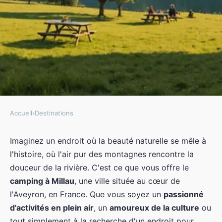
Accueil
›
Destinations
DESTINATIONS
Embarquez pour une expérience
Imaginez un endroit où la beauté naturelle se mêle à
l'histoire, où l'air pur des montagnes rencontre la
inoubliable au camping Millau
douceur de la rivière. C'est ce que vous offre le
camping à Millau
, une ville située au cœur de
Charles
•
11 août 2022
•
3 min de lecture
l'Aveyron, en France. Que vous soyez un
passionné
d'activités en plein air
, un
amoureux de la culture
ou
tout simplement à la recherche d'un endroit pour